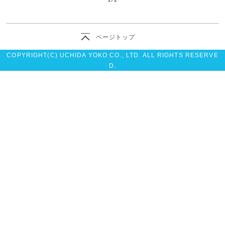
ページトップ
COPYRIGHT(C) UCHIDA YOKO CO., LTD. ALL RIGHTS RESERVE
D.